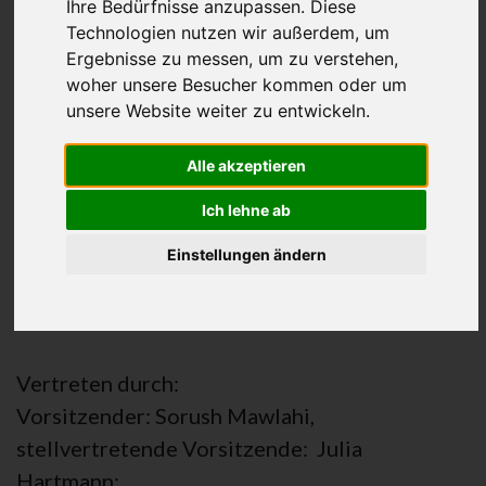
Impressum und
Ihre Bedürfnisse anzupassen. Diese
Technologien nutzen wir außerdem, um
Datenschutzerklärung
Ergebnisse zu messen, um zu verstehen,
woher unsere Besucher kommen oder um
unsere Website weiter zu entwickeln.
Angaben gemäß § 5 TMG
We integrate e.V.
Alle akzeptieren
Leonhardstr. 20a
Ich lehne ab
90443 Nürnberg
Einstellungen ändern
Vereinsregister: VR 202480
Registergericht: Amtsgericht Nürnberg
Vertreten durch:
Vorsitzender: Sorush Mawlahi,
stellvertretende Vorsitzende: Julia
Hartmann;